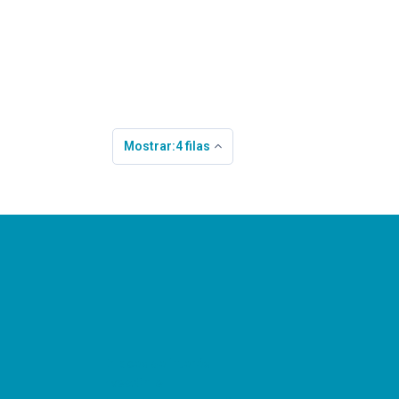
Mostrar:4 filas
Enlaces de interés
InvestChile