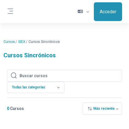
Salta al contenido principal
Acceder
Panel lateral
Cursos
SIEX
Cursos Sincrónicos
Cursos Sincrónicos
Buscar cursos
Buscar cursos
Todas las categorías
0
Cursos
Más reciente