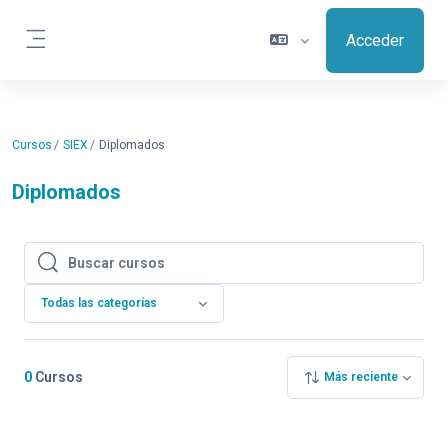
Salta al contenido principal
Acceder
Panel lateral
Cursos
SIEX
Diplomados
Diplomados
Buscar cursos
Buscar cursos
Todas las categorías
0
Cursos
Más reciente