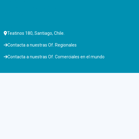
InvestChile
Fundación Imagen de Chile
Chile Travel
Contacto
Teatinos 180, Santiago, Chile.
Contacta a nuestras Of. Regionales
aquí
Contacta a nuestras Of. Comerciales en el mundo
aquí